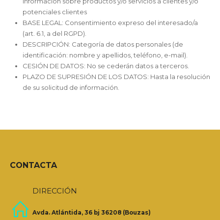
información sobre productos y/o servicios a clientes y/o
potenciales clientes
BASE LEGAL: Consentimiento expreso del interesado/a
(art. 6.1, a del RGPD).
DESCRIPCIÓN: Categoría de datos personales (de
identificación: nombre y apellidos, teléfono, e-mail).
CESIÓN DE DATOS: No se cederán datos a terceros.
PLAZO DE SUPRESIÓN DE LOS DATOS: Hasta la resolución
de su solicitud de información.
CONTACTA
DIRECCIÓN
Avda. Atlántida, 36 bj 36208 (Bouzas)